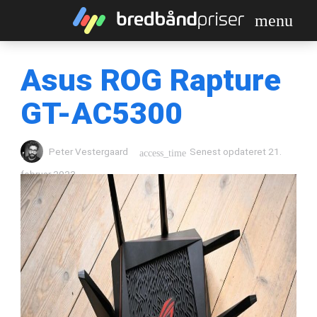
menu
Asus ROG Rapture
GT-AC5300
Peter Vestergaard
Senest opdateret
21.
access_time
februar 2022