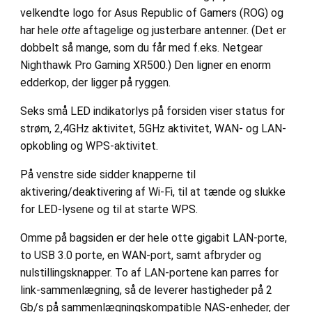
velkendte logo for Asus Republic of Gamers (ROG) og
har hele
otte
aftagelige og justerbare antenner. (Det er
dobbelt så mange, som du får med f.eks. Netgear
Nighthawk Pro Gaming XR500.) Den ligner en enorm
edderkop, der ligger på ryggen.
Seks små LED indikatorlys på forsiden viser status for
strøm, 2,4GHz aktivitet, 5GHz aktivitet, WAN- og LAN-
opkobling og WPS-aktivitet.
På venstre side sidder knapperne til
aktivering/deaktivering af Wi-Fi, til at tænde og slukke
for LED-lysene og til at starte WPS.
Omme på bagsiden er der hele otte gigabit LAN-porte,
to USB 3.0 porte, en WAN-port, samt afbryder og
nulstillingsknapper. To af LAN-portene kan parres for
link-sammenlægning, så de leverer hastigheder på 2
Gb/s på sammenlægningskompatible NAS-enheder, der