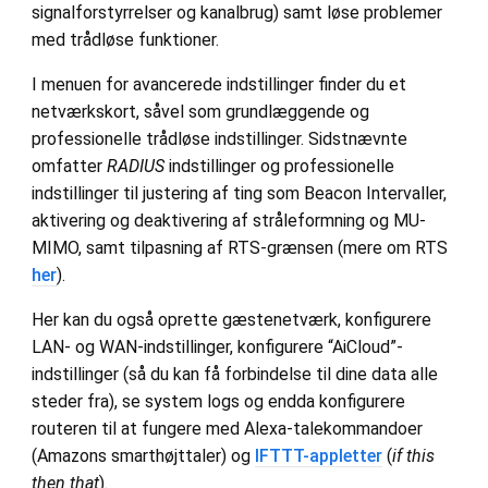
signalforstyrrelser og kanalbrug) samt løse problemer
med trådløse funktioner.
I menuen for avancerede indstillinger finder du et
netværkskort, såvel som grundlæggende og
professionelle trådløse indstillinger. Sidstnævnte
omfatter
RADIUS
indstillinger og professionelle
indstillinger til justering af ting som Beacon Intervaller,
aktivering og deaktivering af stråleformning og MU-
MIMO, samt tilpasning af RTS-grænsen (mere om RTS
her
).
Her kan du også oprette gæstenetværk, konfigurere
LAN- og WAN-indstillinger, konfigurere “AiCloud”-
indstillinger (så du kan få forbindelse til dine data alle
steder fra), se system logs og endda konfigurere
routeren til at fungere med Alexa-talekommandoer
(Amazons smarthøjttaler) og
IFTTT-appletter
(
if this
then that
).