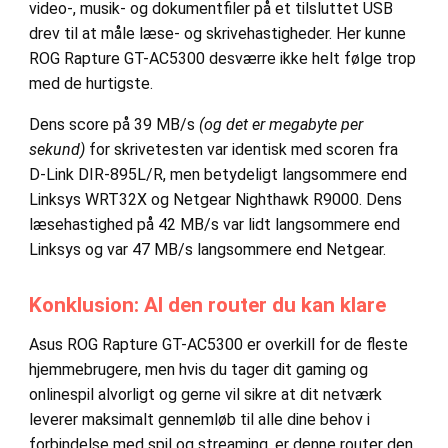
video-, musik- og dokumentfiler på et tilsluttet USB
drev til at måle læse- og skrivehastigheder. Her kunne
ROG Rapture GT-AC5300 desværre ikke helt følge trop
med de hurtigste.
Dens score på 39 MB/s
(og det er megabyte per
sekund)
for skrivetesten var identisk med scoren fra
D-Link DIR-895L/R, men betydeligt langsommere end
Linksys WRT32X og Netgear Nighthawk R9000. Dens
læsehastighed på 42 MB/s var lidt langsommere end
Linksys og var 47 MB/s langsommere end Netgear.
Konklusion: Al den router du kan klare
Asus ROG Rapture GT-AC5300 er overkill for de fleste
hjemmebrugere, men hvis du tager dit gaming og
onlinespil alvorligt og gerne vil sikre at dit netværk
leverer maksimalt gennemløb til alle dine behov i
forbindelse med spil og streaming, er denne router den