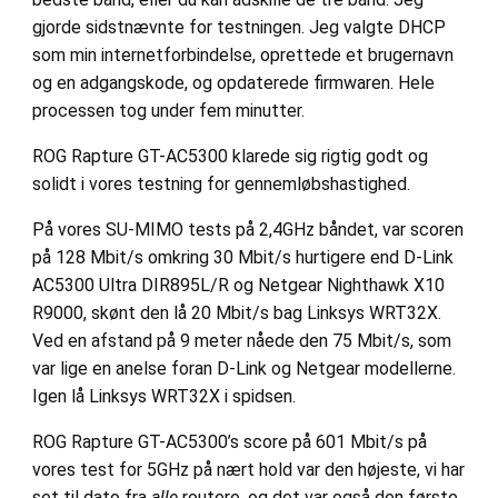
gjorde sidstnævnte for testningen. Jeg valgte DHCP
som min internetforbindelse, oprettede et brugernavn
og en adgangskode, og opdaterede firmwaren. Hele
processen tog under fem minutter.
ROG Rapture GT-AC5300 klarede sig rigtig godt og
solidt i vores testning for gennemløbshastighed.
På vores SU-MIMO tests på 2,4GHz båndet, var scoren
på 128 Mbit/s omkring 30 Mbit/s hurtigere end D-Link
AC5300 Ultra DIR895L/R og Netgear Nighthawk X10
R9000, skønt den lå 20 Mbit/s bag Linksys WRT32X.
Ved en afstand på 9 meter nåede den 75 Mbit/s, som
var lige en anelse foran D-Link og Netgear modellerne.
Igen lå Linksys WRT32X i spidsen.
ROG Rapture GT-AC5300’s score på 601 Mbit/s på
vores test for 5GHz på nært hold var den højeste, vi har
set til dato fra
alle
routere, og det var også den første