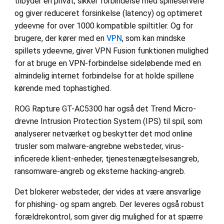
tilbyder en privat, sikker forbindelse med spilleservere
og giver reduceret forsinkelse (latency) og optimeret
ydeevne for over 1000 kompatible spiltitler. Og for
brugere, der kører med en
VPN
, som kan mindske
spillets ydeevne, giver VPN Fusion funktionen mulighed
for at bruge en VPN-forbindelse sideløbende med en
almindelig internet forbindelse for at holde spillene
kørende med tophastighed.
ROG Rapture GT-AC5300 har også det Trend Micro-
drevne Intrusion Protection System (IPS) til spil, som
analyserer netværket og beskytter det mod online
trusler som malware-angrebne websteder, virus-
inficerede klient-enheder, tjenestenægtelsesangreb,
ransomware-angreb og eksterne hacking-angreb.
Det blokerer websteder, der vides at være ansvarlige
for phishing- og spam angreb. Der leveres også robust
forældrekontrol, som giver dig mulighed for at spærre