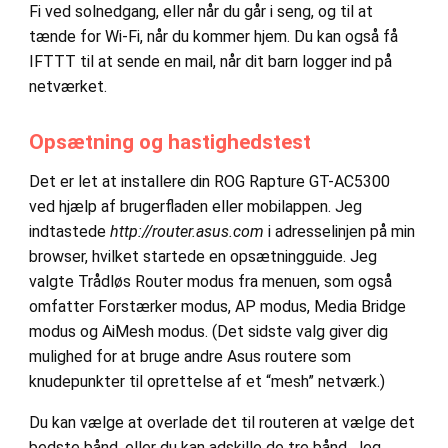
Fi ved solnedgang, eller når du går i seng, og til at
tænde for Wi-Fi, når du kommer hjem. Du kan også få
IFTTT til at sende en mail, når dit barn logger ind på
netværket.
Opsætning og hastighedstest
Det er let at installere din ROG Rapture GT-AC5300
ved hjælp af brugerfladen eller mobilappen. Jeg
indtastede
http://router.asus.com
i adresselinjen på min
browser, hvilket startede en opsætningguide. Jeg
valgte Trådløs Router modus fra menuen, som også
omfatter Forstærker modus, AP modus, Media Bridge
modus og AiMesh modus. (Det sidste valg giver dig
mulighed for at bruge andre Asus routere som
knudepunkter til oprettelse af et “mesh” netværk.)
Du kan vælge at overlade det til routeren at vælge det
bedste bånd, eller du kan adskille de tre bånd. Jeg