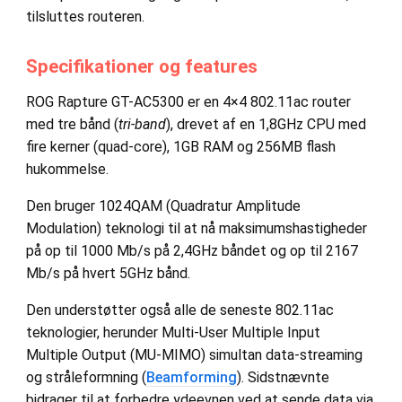
tilsluttes routeren.
Specifikationer og features
ROG Rapture GT-AC5300 er en 4×4 802.11ac router
med tre bånd (
tri-band
), drevet af en 1,8GHz CPU med
fire kerner (quad-core), 1GB RAM og 256MB flash
hukommelse.
Den bruger 1024QAM (Quadratur Amplitude
Modulation) teknologi til at nå maksimumshastigheder
på op til 1000 Mb/s på 2,4GHz båndet og op til 2167
Mb/s på hvert 5GHz bånd.
Den understøtter også alle de seneste 802.11ac
teknologier, herunder Multi-User Multiple Input
Multiple Output (MU-MIMO) simultan data-streaming
og stråleformning (
Beamforming
). Sidstnævnte
bidrager til at forbedre ydeevnen ved at sende data via