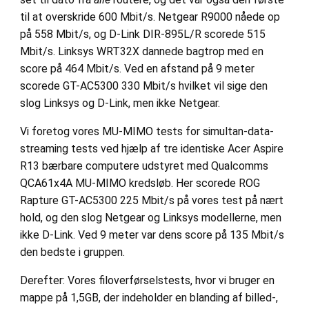
til at overskride 600 Mbit/s. Netgear R9000 nåede op
på 558 Mbit/s, og D-Link DIR-895L/R scorede 515
Mbit/s. Linksys WRT32X dannede bagtrop med en
score på 464 Mbit/s. Ved en afstand på 9 meter
scorede GT-AC5300 330 Mbit/s hvilket vil sige den
slog Linksys og D-Link, men ikke Netgear.
Vi foretog vores MU-MIMO tests for simultan-data-
streaming tests ved hjælp af tre identiske Acer Aspire
R13 bærbare computere udstyret med Qualcomms
QCA61x4A MU-MIMO kredsløb. Her scorede ROG
Rapture GT-AC5300 225 Mbit/s på vores test på nært
hold, og den slog Netgear og Linksys modellerne, men
ikke D-Link. Ved 9 meter var dens score på 135 Mbit/s
den bedste i gruppen.
Derefter: Vores filoverførselstests, hvor vi bruger en
mappe på 1,5GB, der indeholder en blanding af billed-,